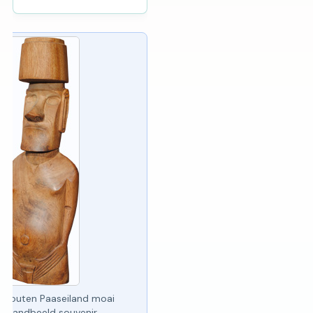
Houten Paaseiland moai
standbeeld souvenir