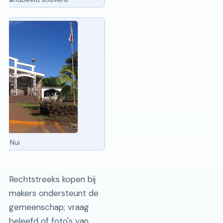
apa Nui
Rechtstreeks kopen bij
makers ondersteunt de
gemeenschap; vraag
beleefd of foto's van