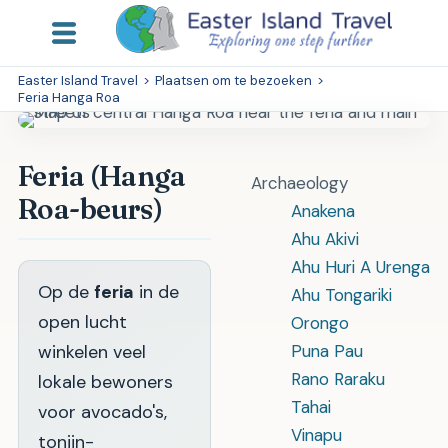
Easter Island Travel
>
Plaatsen om te bezoeken
>
Feria Hanga Roa
Feria (Hanga
Archaeology
Roa-beurs)
Anakena
Ahu Akivi
Ahu Huri A Urenga
Op de
feria
in de
Ahu Tongariki
open lucht
Orongo
winkelen veel
Puna Pau
Rano Raraku
lokale bewoners
Tahai
voor avocado's,
Vinapu
tonijn-