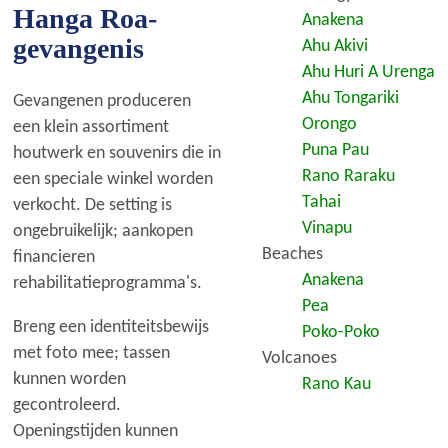
Hanga Roa-
Anakena
gevangenis
Ahu Akivi
Ahu Huri A Urenga
Ahu Tongariki
Gevangenen produceren
Orongo
een klein assortiment
Puna Pau
houtwerk en souvenirs die in
Rano Raraku
een speciale winkel worden
Tahai
verkocht. De setting is
Vinapu
ongebruikelijk; aankopen
Beaches
financieren
Anakena
rehabilitatieprogramma's.
Pea
Breng een identiteitsbewijs
Poko-Poko
met foto mee; tassen
Volcanoes
kunnen worden
Rano Kau
gecontroleerd.
Openingstijden kunnen