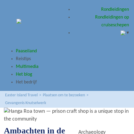
Rondleidingen
Rondleidingen op
cruiseschepen
▾
Paaseiland
Reistips
Multimedia
Het blog
Het bedrijf
Easter Island Travel
>
Plaatsen om te bezoeken
>
Gevangenis Knutselwerk
Ambachten in de
Archaeology