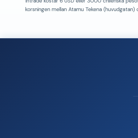
Inträde kostar 6 USD eller 3000 chilenska pesos
korsningen mellan Atamu Tekena (huvudgatan) o