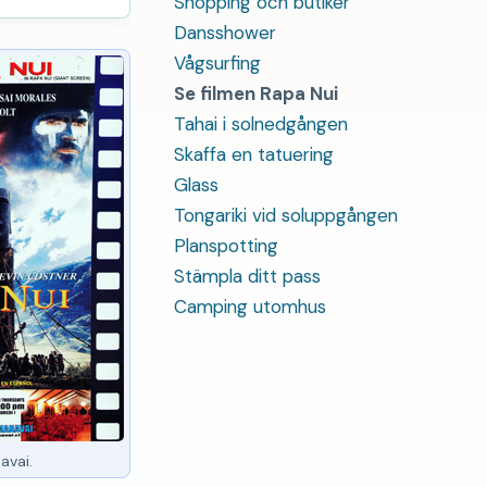
Shopping och butiker
Dansshower
Vågsurfing
Se filmen Rapa Nui
Tahai i solnedgången
Skaffa en tatuering
Glass
Tongariki vid soluppgången
Planspotting
Stämpla ditt pass
Camping utomhus
avai.