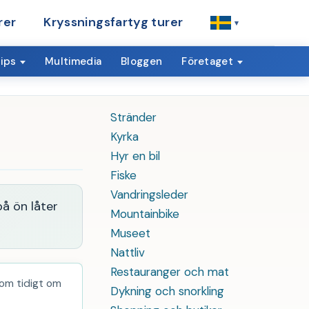
rer
Kryssningsfartyg turer
▾
ips
Multimedia
Bloggen
Företaget
l
Stränder
Kyrka
Hyr en bil
Fiske
Vandringsleder
på ön låter
Mountainbike
Museet
Nattliv
Restauranger och mat
om tidigt om
Dykning och snorkling