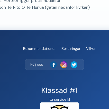
. Hotellet ligger precis nedanför
ch Te Pito O Te Henua (gatan nedanför kyrkan).
Rekommendationer
Betalningar
Villkor
Följ oss
Klassad #1
turservice kl