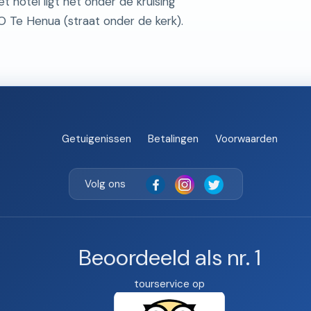
 hotel ligt net onder de kruising
O Te Henua (straat onder de kerk).
Getuigenissen
Betalingen
Voorwaarden
Volg ons
Beoordeeld als nr. 1
tourservice op