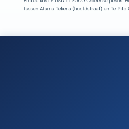
Entree kost 6 USD of 3000 Chileense pesos. Het
tussen Atamu Tekena (hoofdstraat) en Te Pito 