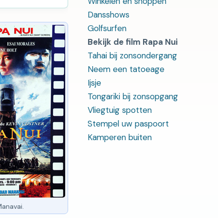
Winkelen en shoppen
Dansshows
Golfsurfen
Bekijk de film Rapa Nui
Tahai bij zonsondergang
Neem een ​​tatoeage
Ijsje
Tongariki bij zonsopgang
Vliegtuig spotten
Stempel uw paspoort
Kamperen buiten
Manavai.