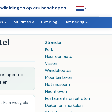
ndleidingen op cruiseschepen
▾
ps
Multimedia
Het blog
Het bedrijf
tel
Stranden
Kerk
Huur een auto
Vissen
Wandelroutes
rtoningen op
Mountainbiken
zien.
Het museum
Nachtleven
Restaurants en uit eten
n. Kom vroeg als
Duiken en snorkelen