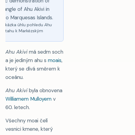
á ukázka úhlu pohledu
Ahu
 vztahu k Markézským
ům.
Ahu Akivi
má sedm soch
a je jediným ahu s
moais
,
který se dívá směrem k
oceánu.
Ahu Akivi
byla obnovena
Williamem Mulloyem
v
60. letech.
Všechny moai čelí
vesnici kmene, který