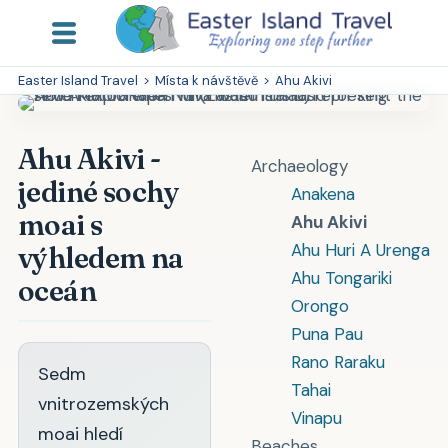
Easter Island Travel
>
Místa k návštěvě
>
Ahu Akivi
Ahu Akivi -
Archaeology
jediné sochy
Anakena
moai s
Ahu Akivi
Ahu Huri A Urenga
výhledem na
Ahu Tongariki
oceán
Orongo
Puna Pau
Rano Raraku
Sedm
Tahai
vnitrozemských
Vinapu
moai hledí
Beaches