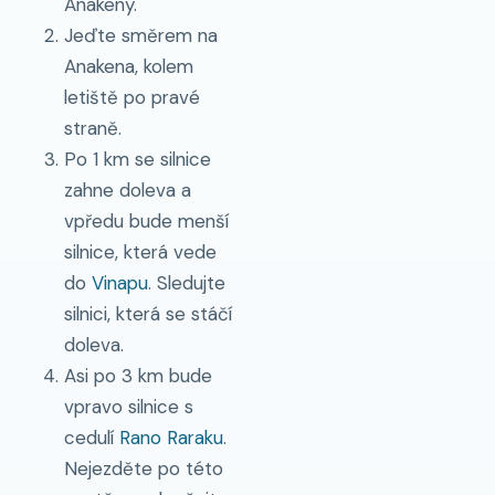
Anakeny.
Jeďte směrem na
Anakena, kolem
letiště po pravé
straně.
Po 1 km se silnice
zahne doleva a
vpředu bude menší
silnice, která vede
do
Vinapu
. Sledujte
silnici, která se stáčí
doleva.
Asi po 3 km bude
vpravo silnice s
cedulí
Rano Raraku
.
Nejezděte po této