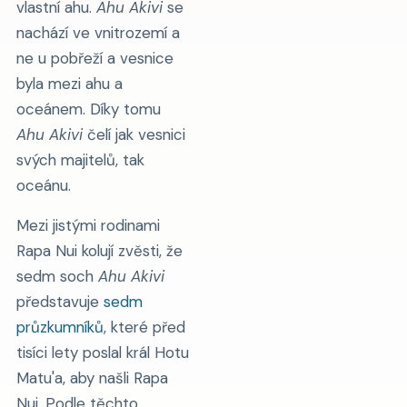
vlastní ahu.
Ahu Akivi
se
nachází ve vnitrozemí a
ne u pobřeží a vesnice
byla mezi ahu a
oceánem. Díky tomu
Ahu Akivi
čelí jak vesnici
svých majitelů, tak
oceánu.
Mezi jistými rodinami
Rapa Nui kolují zvěsti, že
sedm soch
Ahu Akivi
představuje
sedm
průzkumníků
, které před
tisíci lety poslal král Hotu
Matu'a, aby našli Rapa
Nui. Podle těchto