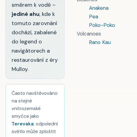
směrem k vodě –
Anakena
jediné ahu
, kde k
Pea
tomuto zarovnání
Poko-Poko
dochází, zabalené
Volcanoes
do legend o
Rano Kau
navigátorech a
restaurování z éry
Mulloy.
Často navštěvováno
na stejné
vnitrozemské
smyčce jako
Terevaka
; odpolední
světlo může zploštit