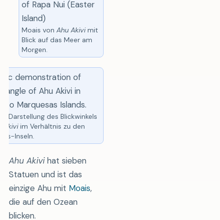
Moais von
Ahu Akivi
mit
Blick auf das Meer am
Morgen.
he Darstellung des Blickwinkels
 Akivi
im Verhältnis zu den
as-Inseln.
Ahu Akivi
hat sieben
Statuen und ist das
einzige Ahu mit
Moais
,
die auf den Ozean
blicken.