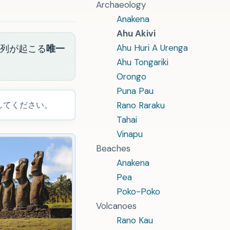
Archaeology
Anakena
Ahu Akivi
Ahu Huri A Urenga
整列が起こる
唯一
Ahu Tongariki
Orongo
Puna Pau
してください。
Rano Raraku
Tahai
Vinapu
Beaches
Anakena
Pea
Poko-Poko
Volcanoes
Rano Kau