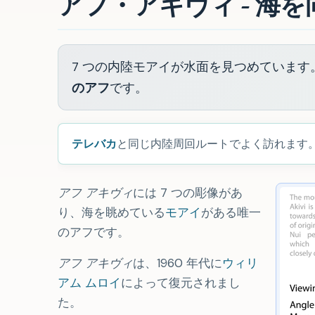
アフ・アキヴィ - 海
7 つの内陸モアイが水面を見つめていま
のアフ
です。
テレバカ
と同じ内陸周回ルートでよく訪れます
アフ アキヴィ
には 7 つの彫像があ
り、海を眺めている
モアイ
がある唯一
のアフです。
アフ アキヴィ
は、1960 年代に
ウィリ
アム ムロイ
によって復元されまし
た。