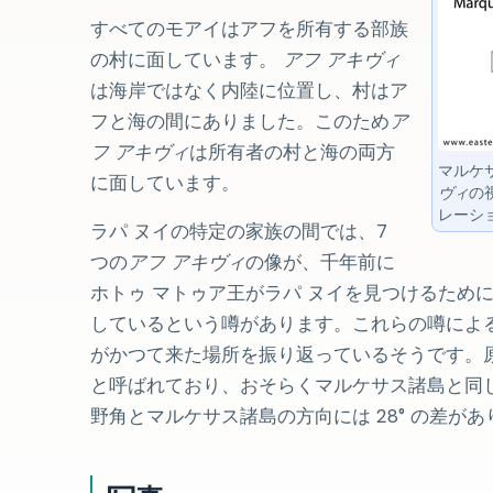
すべてのモアイはアフを所有する部族
の村に面しています。
アフ アキヴィ
は海岸ではなく内陸に位置し、村はア
フと海の間にありました。このため
ア
フ アキヴィ
は所有者の村と海の両方
マルケ
に面しています。
ヴィ
の
レーシ
ラパ ヌイの特定の家族の間では、7
つの
アフ アキヴィ
の像が、千年前に
ホトゥ マトゥア王がラパ ヌイを見つけるため
しているという噂があります。これらの噂によ
がかつて来た場所を振り返っているそうです。
と呼ばれており、おそらくマルケサス諸島と同
野角とマルケサス諸島の方向には 28° の差があ