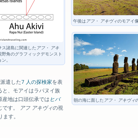
午後は
アフ・ アキヴィ
のモアイ像
サス諸島に関連した
アフ・ アキ
視野角のグラフィックデモンスト
ョン。
に派遣した
7 人の探検家
を表
ると、モアイはラパヌイ族
原産地は口頭伝承では
ヒバ
朝の海に面した
アフ・ アキヴィ
じです。
アフ アキヴィ
の視
ります。