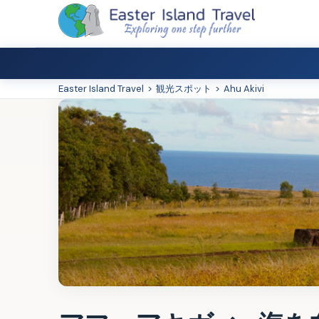
Easter Island Travel
>
観光スポット
>
Ahu Akivi