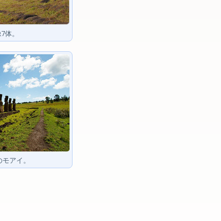
7体。
のモアイ。