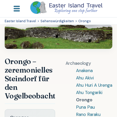
Easter Island Travel
>
Sehenswürdigkeiten
>
Orongo
Orongo –
Archaeology
zeremonielles
Anakena
Steindorf für
Ahu Akivi
Ahu Huri A Urenga
den
Ahu Tongariki
Vogelbeobachtungswettbewerb
Orongo
Puna Pau
Rano Raraku