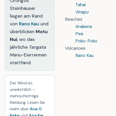
Orongos
Tahai
Steinhäuser
Vinapu
liegen am Rand
Beaches
von
Rano Kau
und
Anakena
überblicken
Motu
Pea
Nui
, wo das
Poko-Poko
jährliche
Tangata
Volcanoes
Manu
-Eierrennen
Rano Kau
stattfand.
Der Wind ist
unerbittlich –
mehrschichtige
Kleidung. Lesen Sie
mehr über
Ana O
Keke
und
Ana Kai