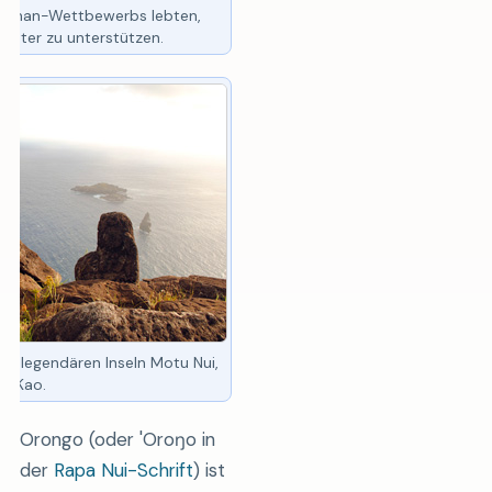
irdman-Wettbewerbs lebten,
reter zu unterstützen.
die legendären Inseln Motu Nui,
ao-Kao.
Orongo (oder 'Oroŋo in
der
Rapa Nui-Schrift
) ist