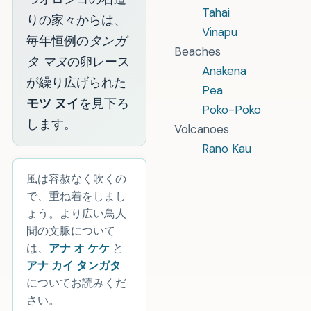
Tahai
りの家々からは、
Vinapu
毎年恒例の
タンガ
Beaches
タ マヌ
の卵レース
Anakena
が繰り広げられた
Pea
モツ ヌイ
を見下ろ
Poko-Poko
します。
Volcanoes
Rano Kau
風は容赦なく吹くの
で、重ね着をしまし
ょう。より広い鳥人
間の文脈について
は、
アナ オ ケケ
と
アナ カイ タンガタ
についてお読みくだ
さい。