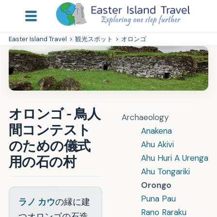
Easter Island Travel
>
観光スポット
>
オロンゴ
オロンゴ - 鳥人
Archaeology
間コンテスト
Anakena
のための儀式
Ahu Akivi
Ahu Huri A Urenga
用の石の村
Ahu Tongariki
Orongo
Puna Pau
ラノ カウ
の縁に建
Rano Raraku
つオロンゴの石造