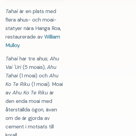
Tahai
är en plats med
flera ahus- och moai-
statyer nära Hanga Roa,
restaurerade av
William
Mulloy
.
Tahai
har tre ahus;
Ahu
Vai 'Uri
(5 moais),
Ahu
Tahai
(1 moai) och
Ahu
Ko Te Riku
(1 moai). Moai
av
Ahu Ko Te Riku
är
den enda moai med
återställda ögon, även
om de är gjorda av
cement i motsats till
korall.