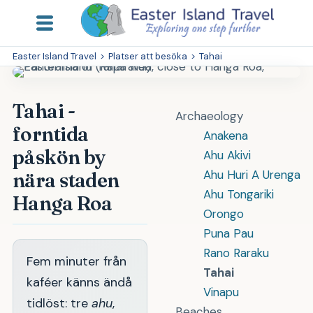
Easter Island Travel
>
Platser att besöka
>
Tahai
Tahai -
Archaeology
forntida
Anakena
påskön by
Ahu Akivi
Ahu Huri A Urenga
nära staden
Ahu Tongariki
Hanga Roa
Orongo
Puna Pau
Rano Raraku
Fem minuter från
Tahai
kaféer känns ändå
Vinapu
tidlöst: tre
ahu
,
Beaches