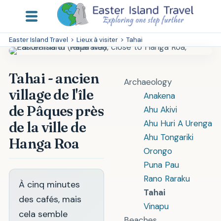
Easter Island Travel
>
Lieux à visiter
>
Tahai
Tahai - ancien
Archaeology
village de l'île
Anakena
de Pâques près
Ahu Akivi
Ahu Huri A Urenga
de la ville de
Ahu Tongariki
Hanga Roa
Orongo
Puna Pau
Rano Raraku
À cinq minutes
Tahai
des cafés, mais
Vinapu
cela semble
Beaches