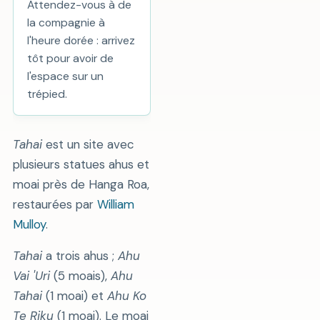
Attendez-vous à de
la compagnie à
l'heure dorée : arrivez
tôt pour avoir de
l'espace sur un
trépied.
Tahai
est un site avec
plusieurs statues ahus et
moai près de Hanga Roa,
restaurées par
William
Mulloy
.
Tahai
a trois ahus ;
Ahu
Vai 'Uri
(5 moais),
Ahu
Tahai
(1 moai) et
Ahu Ko
Te Riku
(1 moai). Le moai